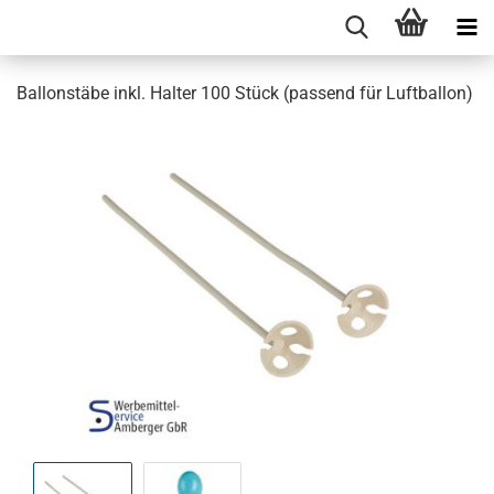
Bal­lon­stä­be inkl. Hal­ter 100 Stück (pas­send für Luft­bal­lon)