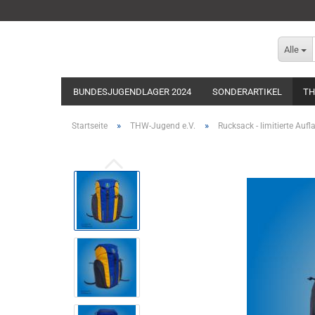
Alle
BUNDESJUGENDLAGER 2024
SONDERARTIKEL
TH
»
»
Startseite
THW-Jugend e.V.
Rucksack - limitierte Aufl