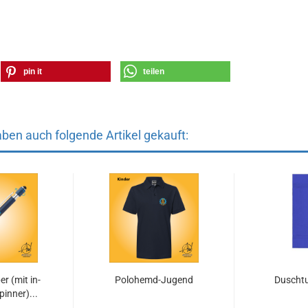
pin it
teilen
aben auch folgende Artikel gekauft:
ber (mit in­
Polohemd-​​Ju­gend
Dusch­t
pin­ner)...