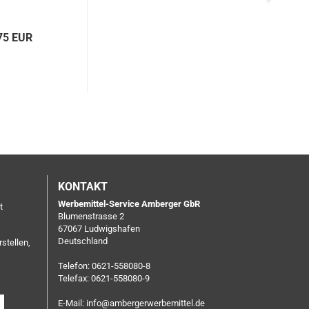
75 EUR
KONTAKT
Werbemittel-Service Amberger GbR
t
Blumenstrasse 2
67067 Ludwigshafen
Deutschland
rstellen,
Telefon: 0621-558080-8
Telefax: 0621-558080-9
E-Mail:
info@ambergerwerbemittel.de