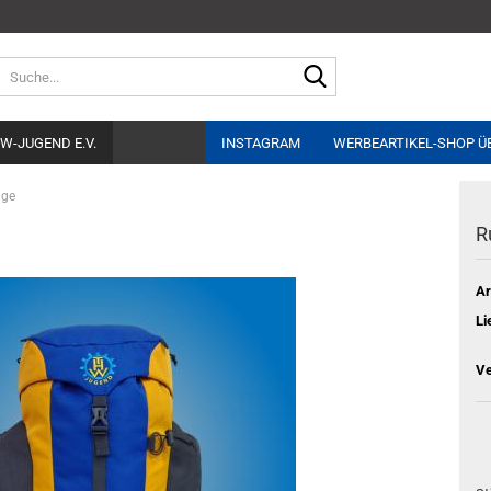
Suche...
W-JUGEND E.V.
INSTAGRAM
WERBEARTIKEL-SHOP ÜB
age
Ru
Ar
Li
Ve