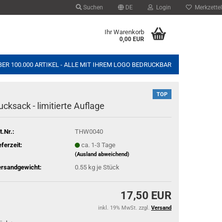
Suchen
DE
Login
Merkzettel
Ihr Warenkorb
0,00 EUR
ER 100.000 ARTIKEL - ALLE MIT IHREM LOGO BEDRUCKBAR
TOP
ck­sack - li­mi­tier­te Auf­la­ge
t.Nr.:
THW0040
eferzeit:
ca. 1-3 Tage
(Ausland abweichend)
rsandgewicht:
0.55
kg je Stück
17,50 EUR
inkl. 19% MwSt. zzgl.
Versand