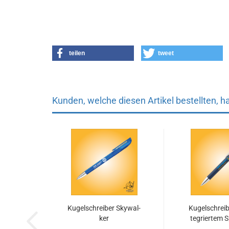
teilen
tweet
Kunden, welche diesen Artikel bestellten, h
Ku­gel­schrei­ber Sky­wal­
Ku­gel­schrei­
ker
te­grier­tem S