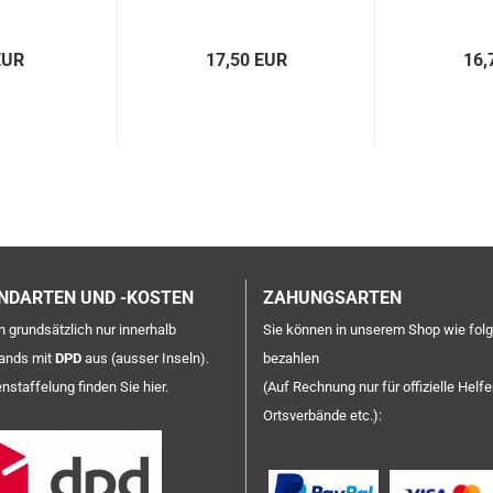
EUR
17,50 EUR
16,
NDARTEN UND -KOSTEN
ZAHUNGSARTEN
rn grundsätzlich nur innerhalb
Sie können in unserem Shop wie folg
ands mit
DPD
aus (ausser Inseln).
bezahlen
enstaffelung
finden Sie hier
.
(Auf Rechnung nur für offizielle Helfe
Ortsverbände etc.):